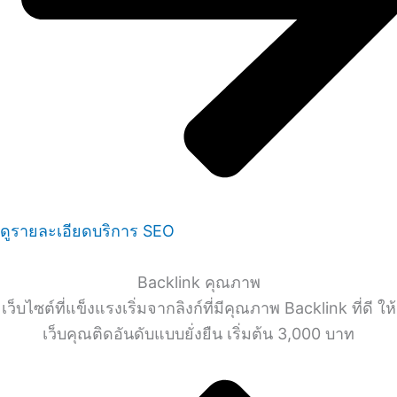
ดูรายละเอียดบริการ SEO
Backlink คุณภาพ
เว็บไซต์ที่แข็งแรงเริ่มจากลิงก์ที่มีคุณภาพ Backlink ที่ดี ให้
เว็บคุณติดอันดับแบบยั่งยืน เริ่มต้น 3,000 บาท