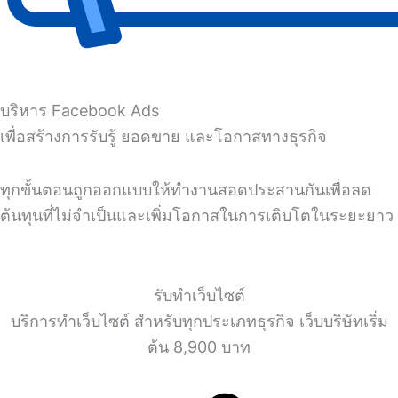
บริหาร Facebook Ads
เพื่อสร้างการรับรู้ ยอดขาย และโอกาสทางธุรกิจ
ทุกขั้นตอนถูกออกแบบให้ทำงานสอดประสานกันเพื่อลด
ต้นทุนที่ไม่จำเป็นและเพิ่มโอกาสในการเติบโตในระยะยาว
รับทำเว็บไซต์
บริการทำเว็บไซต์ สำหรับทุกประเภทธุรกิจ เว็บบริษัทเริ่ม
ต้น 8,900 บาท