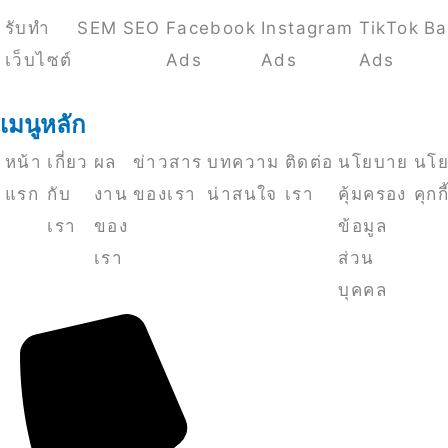
รับทำ
SEM
SEO
Facebook
Instagram
TikTok
Ba
เว็บไซต์
Ads
Ads
Ads
เมนูหลัก
หน้า
เกี่ยว
ผล
ข่าวสาร
บทความ
ติดต่อ
นโยบาย
นโ
แรก
กับ
งาน
ของเรา
น่าสนใจ
เรา
คุ้มครอง
คุกกี
เรา
ของ
ข้อมูล
เรา
ส่วน
บุคคล