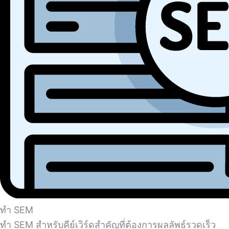
ทำ SEM
ทำ SEM สำหรับคีย์เวิร์ดสำคัญที่ต้องการผลลัพธ์รวดเร็ว