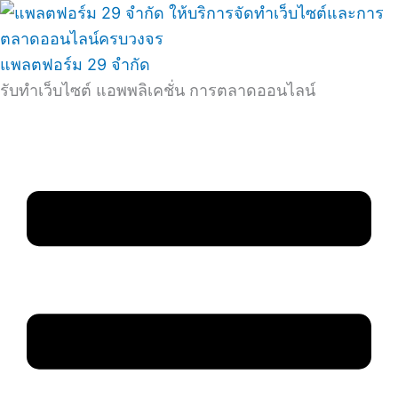
Skip
to
content
แพลตฟอร์ม 29 จำกัด
รับทำเว็บไซต์ แอพพลิเคชั่น การตลาดออนไลน์