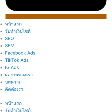
หน้าแรก
รับทำเว็บไซต์
SEO
SEM
Facebook Ads
TikTok Ads
IG Ads
ผลงานของเรา
บทความ
ติดต่อเรา
หน้าแรก
รับทำเว็บไซต์