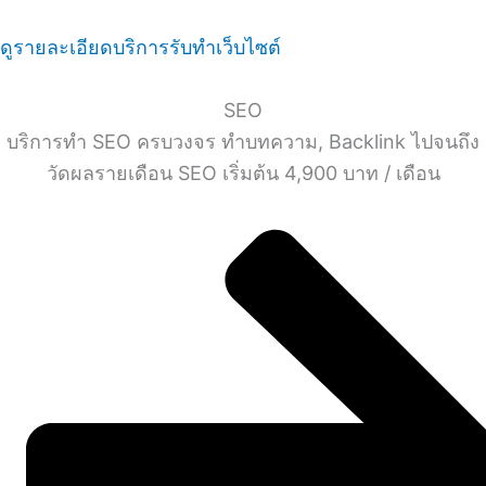
ดูรายละเอียดบริการรับทำเว็บไซต์
SEO
บริการทำ SEO ครบวงจร ทำบทความ, Backlink ไปจนถึง
วัดผลรายเดือน SEO เริ่มต้น 4,900 บาท / เดือน