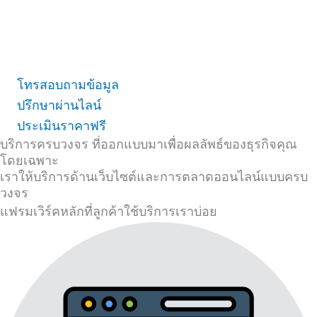
โทรสอบถามข้อมูล
ปรึกษาผ่านไลน์
ประเมินราคาฟรี
บริการครบวงจร ที่ออกแบบมาเพื่อผลลัพธ์ของธุรกิจคุณ
โดยเฉพาะ
เราให้บริการด้านเว็บไซต์และการตลาดออนไลน์แบบครบ
วงจร
แฟรมเวิร์คหลักที่ลูกค้าใช้บริการเราบ่อย