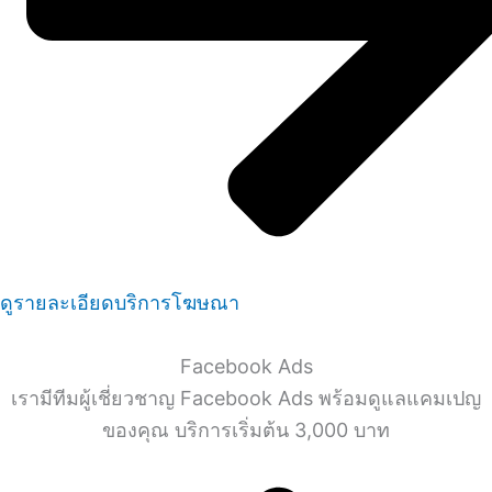
ดูรายละเอียดบริการโฆษณา
Facebook Ads
เรามีทีมผู้เชี่ยวชาญ Facebook Ads พร้อมดูแลแคมเปญ
ของคุณ บริการเริ่มต้น 3,000 บาท