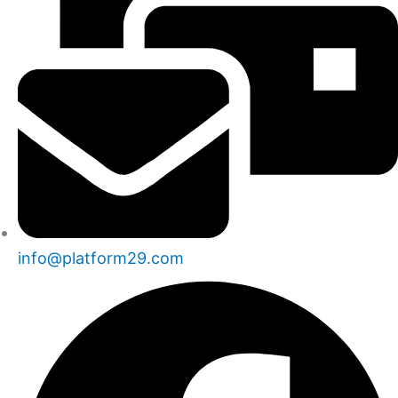
info@platform29.com