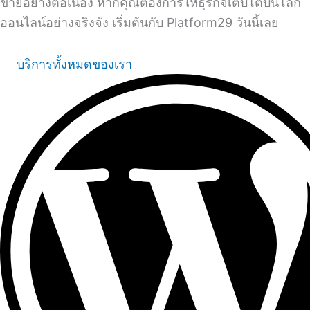
ขายอย่างต่อเนื่อง หากคุณต้องการให้ธุรกิจเติบโตบนโลก
ออนไลน์อย่างจริงจัง เริ่มต้นกับ Platform29 วันนี้เลย
บริการทั้งหมดของเรา