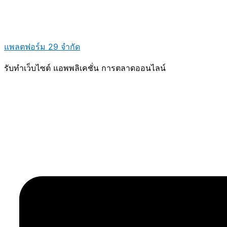
แพลตฟอร์ม 29 จำกัด
รับทำเว็บไซต์ แอพพลิเคชั่น การตลาดออนไลน์