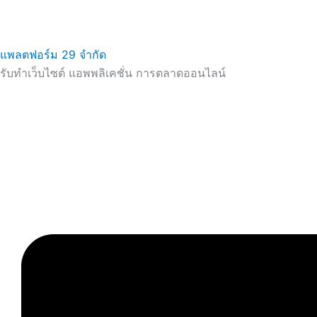
แพลตฟอร์ม 29 จำกัด
รับทำเว็บไซต์ แอพพลิเคชั่น การตลาดออนไลน์