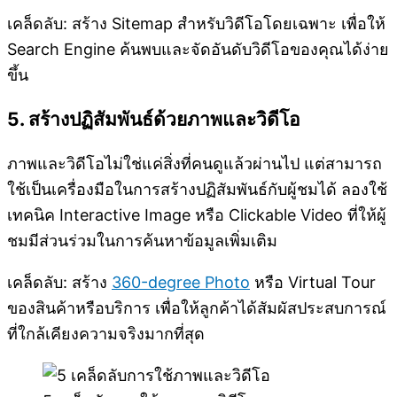
เคล็ดลับ: สร้าง Sitemap สำหรับวิดีโอโดยเฉพาะ เพื่อให้
Search Engine ค้นพบและจัดอันดับวิดีโอของคุณได้ง่าย
ขึ้น
5. สร้างปฏิสัมพันธ์ด้วยภาพและวิดีโอ
ภาพและวิดีโอไม่ใช่แค่สิ่งที่คนดูแล้วผ่านไป แต่สามารถ
ใช้เป็นเครื่องมือในการสร้างปฏิสัมพันธ์กับผู้ชมได้ ลองใช้
เทคนิค Interactive Image หรือ Clickable Video ที่ให้ผู้
ชมมีส่วนร่วมในการค้นหาข้อมูลเพิ่มเติม
เคล็ดลับ: สร้าง
360-degree Photo
หรือ Virtual Tour
ของสินค้าหรือบริการ เพื่อให้ลูกค้าได้สัมผัสประสบการณ์
ที่ใกล้เคียงความจริงมากที่สุด