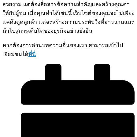
สวยงาม แต่ต้องสื่อสารข้อความสำคัญและสร้างคุณค่า
ให้กับผู้ชม เมื่อคุณทำได้เช่นนี้ เว็บไซต์ของคุณจะไม่เพียง
แค่ดึงดูดลูกค้า แต่จะสร้างความประทับใจที่ยาวนานและ
นำไปสู่การเติบโตของธุรกิจอย่างยั่งยืน
หากต้องการอ่านบทความอื่นของเรา สามารถเข้าไป
เยี่ยมชมได้
ที่นี่