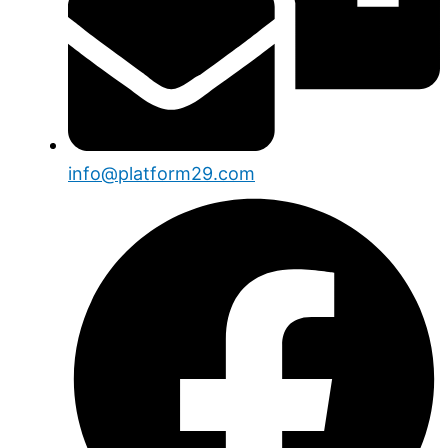
info@platform29.com