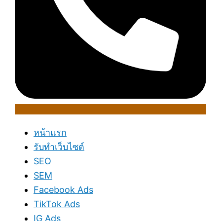
หน้าแรก
รับทำเว็บไซต์
SEO
SEM
Facebook Ads
TikTok Ads
IG Ads