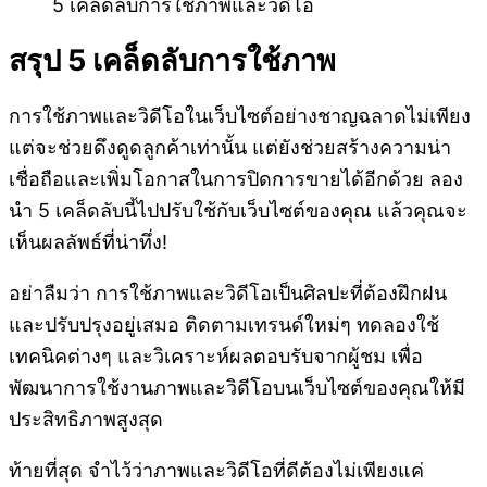
5 เคล็ดลับการใช้ภาพและวิดีโอ
สรุป 5 เคล็ดลับการใช้ภาพ
การใช้ภาพและวิดีโอในเว็บไซต์อย่างชาญฉลาดไม่เพียง
แต่จะช่วยดึงดูดลูกค้าเท่านั้น แต่ยังช่วยสร้างความน่า
เชื่อถือและเพิ่มโอกาสในการปิดการขายได้อีกด้วย ลอง
นำ 5 เคล็ดลับนี้ไปปรับใช้กับเว็บไซต์ของคุณ แล้วคุณจะ
เห็นผลลัพธ์ที่น่าทึ่ง!
อย่าลืมว่า การใช้ภาพและวิดีโอเป็นศิลปะที่ต้องฝึกฝน
และปรับปรุงอยู่เสมอ ติดตามเทรนด์ใหม่ๆ ทดลองใช้
เทคนิคต่างๆ และวิเคราะห์ผลตอบรับจากผู้ชม เพื่อ
พัฒนาการใช้งานภาพและวิดีโอบนเว็บไซต์ของคุณให้มี
ประสิทธิภาพสูงสุด
ท้ายที่สุด จำไว้ว่าภาพและวิดีโอที่ดีต้องไม่เพียงแค่