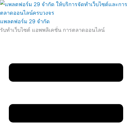
Skip
to
content
แพลตฟอร์ม 29 จำกัด
รับทำเว็บไซต์ แอพพลิเคชั่น การตลาดออนไลน์