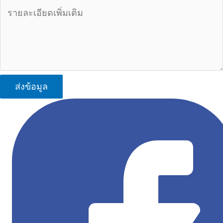
ส่งข้อมูล