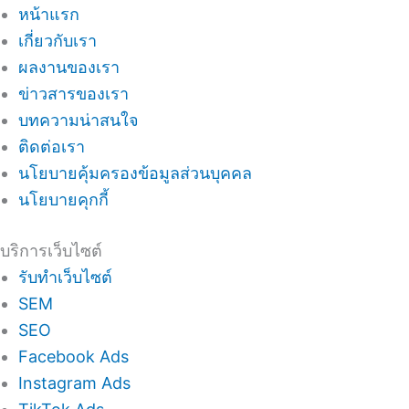
หน้าแรก
เกี่ยวกับเรา
ผลงานของเรา
ข่าวสารของเรา
บทความน่าสนใจ
ติดต่อเรา
นโยบายคุ้มครองข้อมูลส่วนบุคคล
นโยบายคุกกี้
บริการเว็บไซต์
รับทำเว็บไซต์
SEM
SEO
Facebook Ads
Instagram Ads