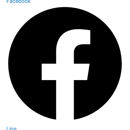
Facebook
Line