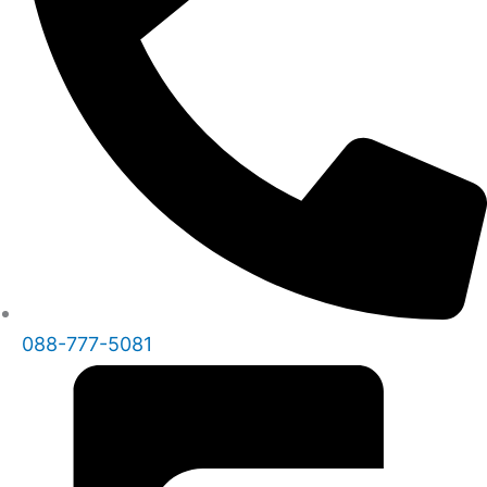
088-777-5081