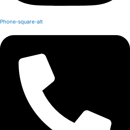
Phone-square-alt