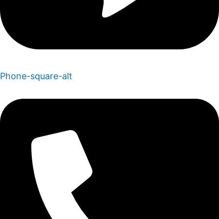
Phone-square-alt