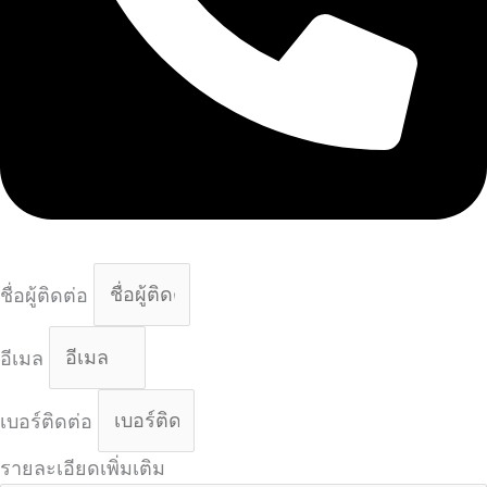
ชื่อผู้ติดต่อ
อีเมล
เบอร์ติดต่อ
รายละเอียดเพิ่มเติม