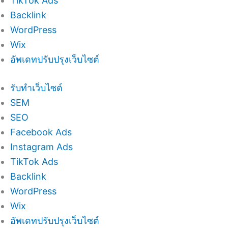
TikTok Ads
Backlink
WordPress
Wix
อัพเดทปรับปรุงเว็บไซต์
รับทำเว็บไซต์
SEM
SEO
Facebook Ads
Instagram Ads
TikTok Ads
Backlink
WordPress
Wix
อัพเดทปรับปรุงเว็บไซต์