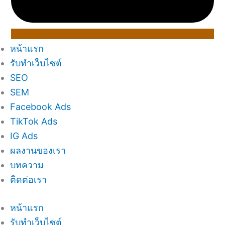
หน้าแรก
รับทำเว็บไซต์
SEO
SEM
Facebook Ads
TikTok Ads
IG Ads
ผลงานของเรา
บทความ
ติดต่อเรา
หน้าแรก
รับทำเว็บไซต์