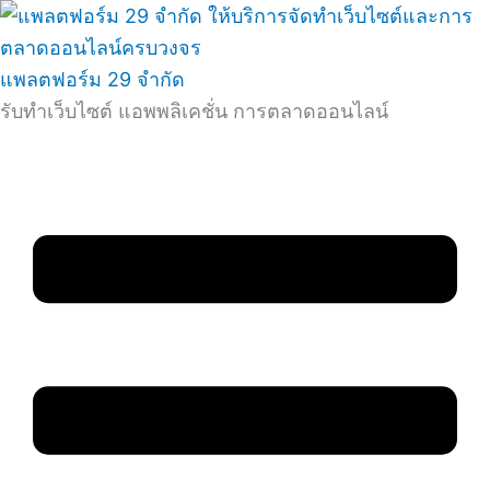
Skip
to
content
แพลตฟอร์ม 29 จำกัด
รับทำเว็บไซต์ แอพพลิเคชั่น การตลาดออนไลน์