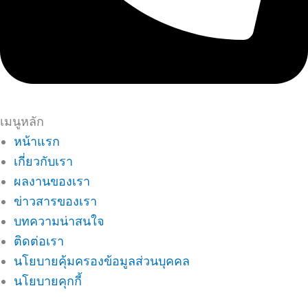
เมนูหลัก
หน้าแรก
เกี่ยวกับเรา
ผลงานของเรา
ข่าวสารของเรา
บทความน่าสนใจ
ติดต่อเรา
นโยบายคุ้มครองข้อมูลส่วนบุคคล
นโยบายคุกกี้