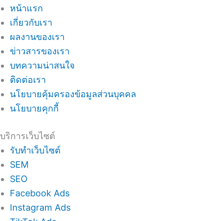
หน้าแรก
เกี่ยวกับเรา
ผลงานของเรา
ข่าวสารของเรา
บทความน่าสนใจ
ติดต่อเรา
นโยบายคุ้มครองข้อมูลส่วนบุคคล
นโยบายคุกกี้
บริการเว็บไซต์
รับทำเว็บไซต์
SEM
SEO
Facebook Ads
Instagram Ads