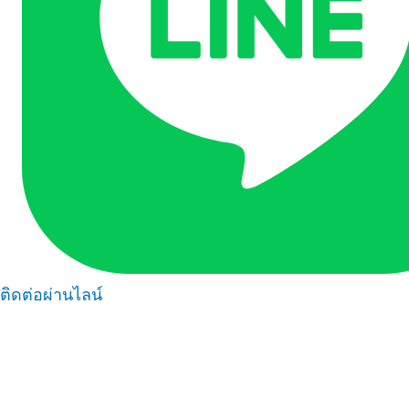
ติดต่อผ่านไลน์