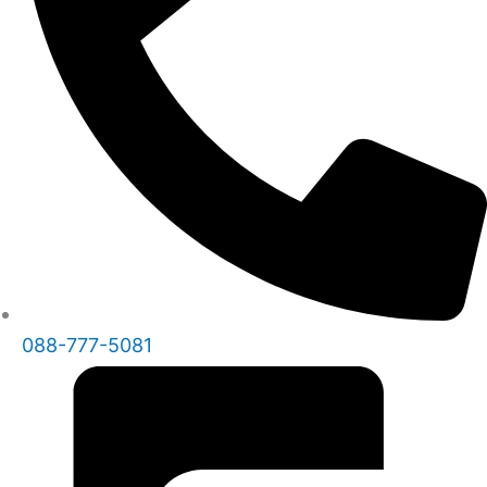
088-777-5081