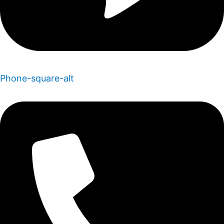
Phone-square-alt