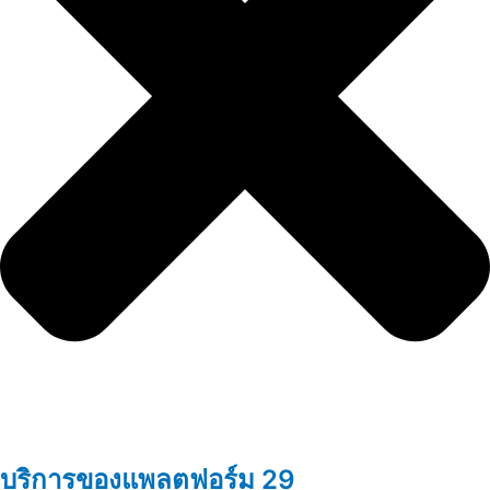
บริการของแพลตฟอร์ม 29